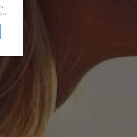
ch
tyka