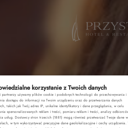
wiedzialne korzystanie z Twoich danych
si partnerzy używamy plików cookie i podobnych technologii do przechowywania i
P
ania dostępu do informacji na Twoim urządzeniu oraz do przetwarzania danych
h, takich jak Twój adres IP, unikalne identyfikatory i dane przeglądania, w celu
E
ania spersonalizowanych reklam i treści, pomiaru reklam i treści, analizy odbiorcó
nia usług.
Dostawcy stron trzecich (1881)
mogą również przetwarzać Twoje dane w 
G
elach, w tym wykorzystywać precyzyjne dane geolokalizacyjne i cechy urządzenia.
C