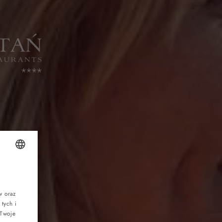
OLISH
NGLISH
w oraz
tych i
ERMAN
 Twoje
ZECH