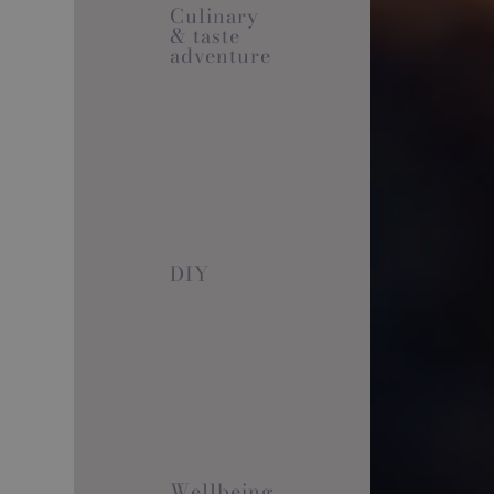
Culinary
& taste
adventure
DIY
Wellbeing