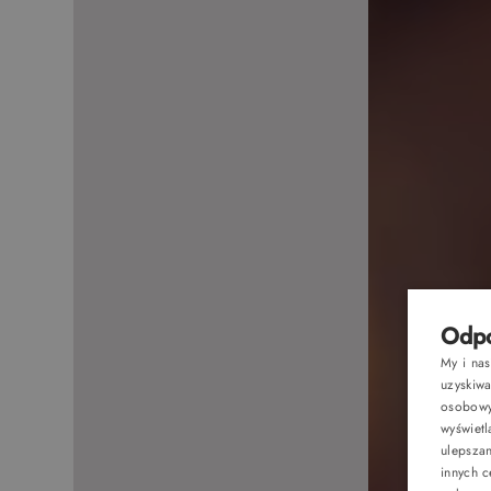
Odpo
My i na
uzyskiw
osobowyc
wyświetl
ulepsza
innych c