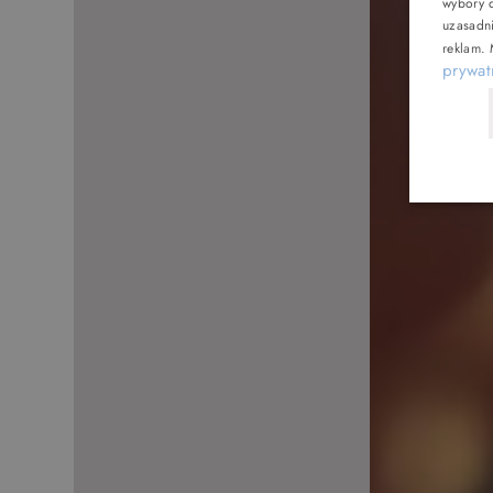
wybory d
uzasadn
reklam
.
prywat