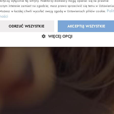
otyczą wyłącznie tej witryny. Niektórzy dostawcy mogą opierać się na prawnie
ionym interesie zamiast na zgodzie; masz prawo sprzeciwić się temu w
Ustawienia
Poli
 Możesz w każdej chwili wycofać swoją zgodę w
Ustawieniach plików cookie
.
ności
ODRZUĆ WSZYSTKIE
AKCEPTUJ WSZYSTKIE
WIĘCEJ OPCJI