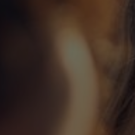
Zar
lub
Eve