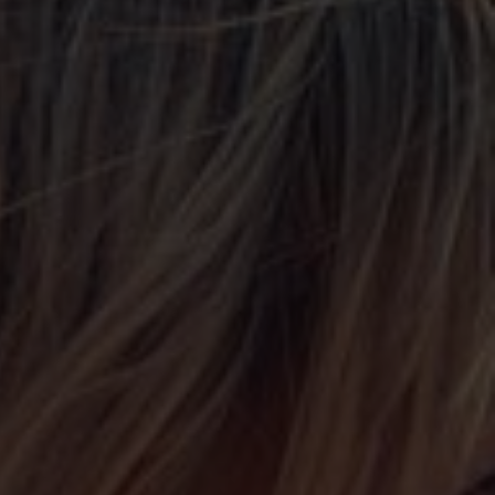
ezerwuj
 zamów
nt / imprezę