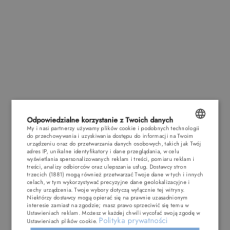
Odpowiedzialne korzystanie z Twoich danych
My i nasi partnerzy używamy plików cookie i podobnych technologii
do przechowywania i uzyskiwania dostępu do informacji na Twoim
POLISH
urządzeniu oraz do przetwarzania danych osobowych, takich jak Twój
adres IP, unikalne identyfikatory i dane przeglądania, w celu
ENGLISH
wyświetlania spersonalizowanych reklam i treści, pomiaru reklam i
treści, analizy odbiorców oraz ulepszania usług.
Dostawcy stron
trzecich (1881)
mogą również przetwarzać Twoje dane w tych i innych
GERMAN
celach, w tym wykorzystywać precyzyjne dane geolokalizacyjne i
cechy urządzenia. Twoje wybory dotyczą wyłącznie tej witryny.
CZECH
Niektórzy dostawcy mogą opierać się na prawnie uzasadnionym
interesie zamiast na zgodzie; masz prawo sprzeciwić się temu w
Ustawieniach reklam
. Możesz w każdej chwili wycofać swoją zgodę w
Polityka prywatności
Ustawieniach plików cookie
.